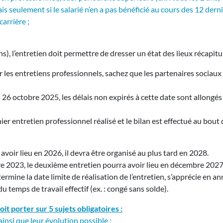
is seulement si le salarié n’en a pas bénéficié au cours des 12 derni
carrière ;
 ans), l’entretien doit permettre de dresser un état des lieux récapit
sur les entretiens professionnels, sachez que les partenaires socia
au 26 octobre 2025, les délais non expirés à cette date sont allong
er entretien professionnel réalisé et le bilan est effectué au bout 
t avoir lieu en 2026, il devra être organisé au plus tard en 2028.
bre 2023, le deuxième entretien pourra avoir lieu en décembre 2027
étermine la date limite de réalisation de l’entretien, s’apprécie en 
 temps de travail effectif (ex. : congé sans solde).
t porter sur 5 sujets obligatoires :
ainsi que leur évolution possible ;