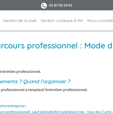
01 87 02 54 01
Gestion de la paie
Gestion Juridique & RH
Nous connaît
Paie
Juridique RH
Qui sommes
externalisée
nous
rcours professionnel : Mode d
Pilotage RH
Paie autonome
Témoignage
Conseil audit
Portail salarié
formation
Recrutemen
’entretien professionnel.
Coffre-fort
ements ? Quand l’organiser ?
électronique
 professionnel a remplacé l’entretien professionnel.
tre entreprise ;
n professionnel), sauf périodicité supérieure (ex. : tous les 2 ans) f