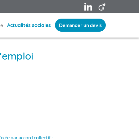
LinkedIn
Viadeo
re
Actualités sociales
Demander un devis
-
’emploi
s
t
ixée par accord collectif ;