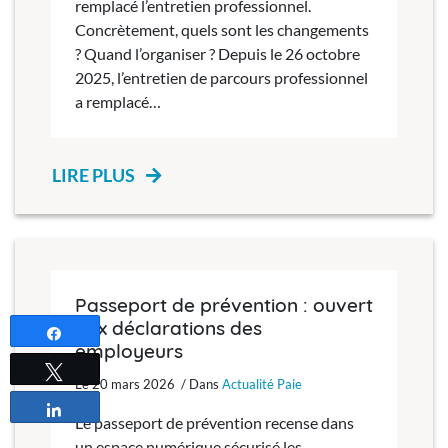
remplacé l’entretien professionnel.
Concrètement, quels sont les changements
? Quand l’organiser ? Depuis le 26 octobre
2025, l’entretien de parcours professionnel
a remplacé…
LIRE PLUS
Passeport de prévention : ouvert
aux déclarations des
Partagez
employeurs
Tweetez
Le 20 mars 2026 / Dans
Actualité Paie
Partagez
Le passeport de prévention recense dans
un espace numérique sécurisé les